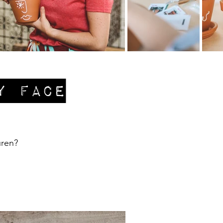
y face
uren?