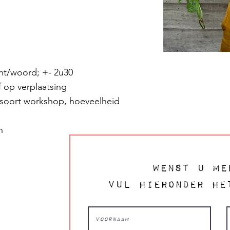
cht/woord; +- 2u30
f op verplaatsing
n soort workshop, hoeveelheid
n
Wenst u me
Vul hieronder he
jd!