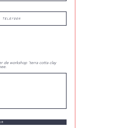
er de workshop 'terra cotta clay
mee.
ur