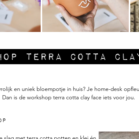
hop terra cotta Cla
rolijk en uniek bloempotje in huis? Je home-desk opfle
Dan is de workshop terra cotta clay face iets voor jou.
op
slag met terra cotta potten en klei én