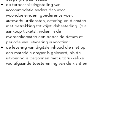
de terbeschikkingstelling van
accommodatie anders dan voor
woondoeleinden, goederenvervoer,
autoverhuurdiensten, catering en diensten
met betrekking tot vrijetijdsbesteding (o.a.
aankoop tickets), indien in de
overeenkomsten een bepaalde datum of
periode van uitvoering is voorzien;
de levering van digitale inhoud die niet op
een materiële drager is geleverd, als de
uitvoering is begonnen met uitdrukkelijke
voorafgaande toestemming van de klant en
mits de klant heeft erkend dat hij zijn
herroepingsrecht daarmee verliest (bv.
downloaden van muziek, software, e-book-);
10. Intellectuele eigendomsrechten,
auteursrechten en Copyright
De inhoud van deze site, met inbegrip van
de merken, logo’s, tekeningen, data,
product- of bedrijfsnamen, teksten,
beelden e.d. zijn beschermd door
intellectuele rechten en behoren toe aan
Huize Vink of rechthoudende derden.
Op de gebruikte foto’s en beelden