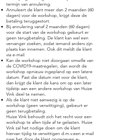
termijn van annulering.
Annuleert de klant meer dan 2 maanden (60
dagen) voor de workshop, krijgt deze de
betaling teruggestort.
Bij annulering vanaf 2 maanden (60 dagen)
voor de start van de workshop gebeurt er
geen terugbetaling. De klant kan wel een
vervanger zoeken, zodat iemand anders zijn
plaats kan innemen. Ook dit meldt de klant
via e-mail.
Kan de workshop niet doorgaan omwille van
de COVID19-maatregelen, dan wordt de
workshop opnieuw ingepland op een latere
datum. Past die datum niet voor de klant,
dan krijgt de klant de kans om op een later
tijdstip aan een andere workshop van Huize
Vink deel te nemen.
Als de klant niet aanwezig is op de
workshop (geen verwittiging), gebeurt er
geen terugbetaling.
Huize Vink behoudt zich het recht voor een
workshop te allen tijde af te gelasten. Huize
Vink zal het nodige doen om de klant
hiervan tijdig te verwittigen d.m.v.een e-mail
naar het door de klant opgegeven e-