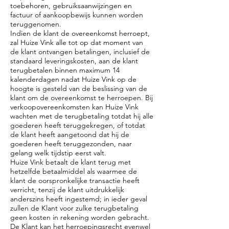
toebehoren, gebruiksaanwijzingen en
factuur of aankoopbewijs kunnen worden
teruggenomen.
Indien de klant de overeenkomst herroept,
zal Huize Vink alle tot op dat moment van
de klant ontvangen betalingen, inclusief de
standaard leveringskosten, aan de klant
terugbetalen binnen maximum 14
kalenderdagen nadat Huize Vink op de
hoogte is gesteld van de beslissing van de
klant om de overeenkomst te herroepen. Bij
verkoopovereenkomsten kan Huize Vink
wachten met de terugbetaling totdat hij alle
goederen heeft teruggekregen, of totdat
de klant heeft aangetoond dat hij de
goederen heeft teruggezonden, naar
gelang welk tijdstip eerst valt.
Huize Vink betaalt de klant terug met
hetzelfde betaalmiddel als waarmee de
klant de oorspronkelijke transactie heeft
verricht, tenzij de klant uitdrukkelijk
anderszins heeft ingestemd; in ieder geval
zullen de Klant voor zulke terugbetaling
geen kosten in rekening worden gebracht.
De Klant kan het herroepingsrecht evenwel