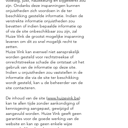
volledig, juist, nauwkeurig en bijgewerkt zou
zijn. Ondanks deze inspanningen kunnen
onjuistheden zich voordoen in de ter
beschikking gestelde informatie. Indien de
verstrekte informatie onjuistheden zou
bevatten of indien bepaalde informatie op
of via de site onbeschikbaar zou zijn, zal
Huize Vink de grootst mogelijke inspanning
leveren om dit zo snel mogelijk recht te
zetten.
Huize Vink kan evenwel niet aansprakelijk
worden gesteld voor rechtstreekse of
onrechtstreekse schade die ontstaat uit het
gebruik van de informatie op deze site.
Indien u onjuistheden zou vaststellen in de
informatie die via de site ter beschikking
wordt gesteld, kan u de beheerder van de
site contacteren.
De inhoud van de site (
www.huizevink.be
)
kan te allen tijde zonder aankondiging of
kennisgeving aangepast, gewijzigd of
aangevuld worden. Huize Vink geeft geen
garanties voor de goede werking van de
website en kan op geen enkele wijze