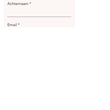
Achternaam
Email
Laat hier je bericht achter
Verstuur