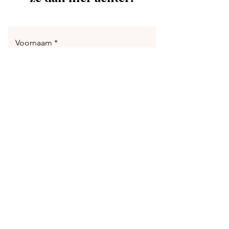
Voornaam
Achternaam
Email
Laat hier je bericht achter
Verstuur