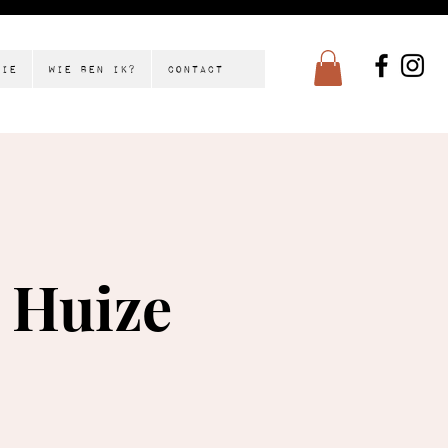
tie
Wie ben ik?
Contact
 Huize