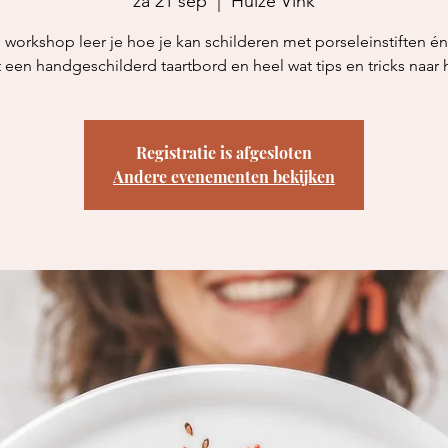
za 21 sep
  |  
Huize Vink
 workshop leer je hoe je kan schilderen met porseleinstiften én
 een handgeschilderd taartbord en heel wat tips en tricks naar h
Registratie is afgesloten
Andere evenementen bekijken