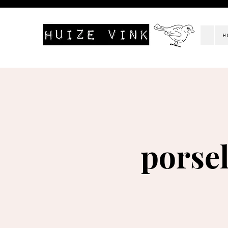
H
porse