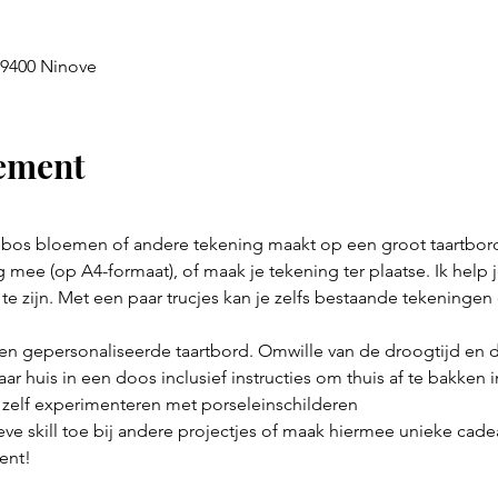
4 9400 Ninove
nement
 bos bloemen of andere tekening maakt op een groot taartbord
 mee (op A4-formaat), of maak je tekening ter plaatse. Ik help je
te zijn. Met een paar trucjes kan je zelfs bestaande tekeningen
en gepersonaliseerde taartbord. Omwille van de droogtijd en de
aar huis in een doos inclusief instructies om thuis af te bakken
zelf experimenteren met porseleinschilderen
eve skill toe bij andere projectjes of maak hiermee unieke cadea
ent!