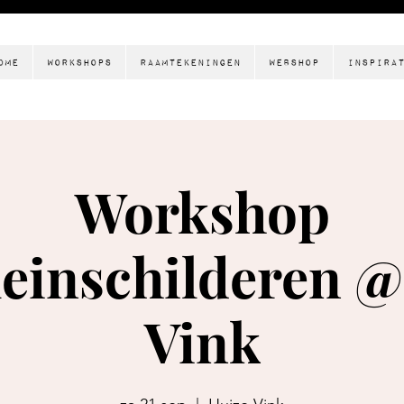
ome
Workshops
Raamtekeningen
Webshop
Inspira
Workshop
leinschilderen @
Vink