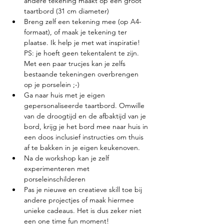
andere tekening maakt op een groot 
taartbord (31 cm diameter)
Breng zelf een tekening mee (op A4-
formaat), of maak je tekening ter 
plaatse. Ik help je met wat inspiratie! 
PS: je hoeft geen tekentalent te zijn. 
Met een paar trucjes kan je zelfs 
bestaande tekeningen overbrengen 
op je porselein ;-)
Ga naar huis met je eigen 
gepersonaliseerde taartbord. Omwille 
van de droogtijd en de afbaktijd van je 
bord, krijg je het bord mee naar huis in 
een doos inclusief instructies om thuis 
af te bakken in je eigen keukenoven.
Na de workshop kan je zelf 
experimenteren met 
porseleinschilderen
Pas je nieuwe en creatieve skill toe bij 
andere projectjes of maak hiermee 
unieke cadeaus. Het is dus zeker niet 
een one time fun moment!