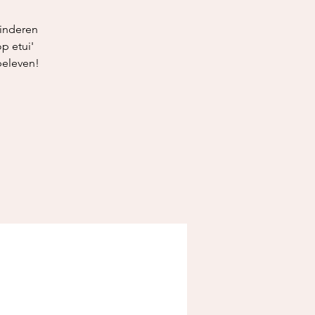
kinderen
p etui'
beleven!