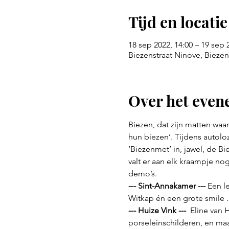
Tijd en locatie
18 sep 2022, 14:00 – 19 sep 
Biezenstraat Ninove, Biezen
Over het eve
Biezen, dat zijn matten waa
hun biezen’. Tijdens autoloz
‘Biezenmet’ in, jawel, de B
valt er aan elk kraampje nog
demo’s.
--- Sint-Annakamer ---
 Een l
Witkap én een grote smile .
--- Huize Vink --- 
 Eline van 
porseleinschilderen, en ma