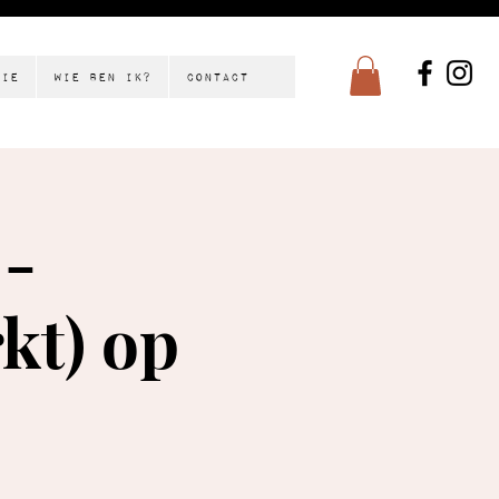
tie
Wie ben ik?
Contact
 -
kt) op