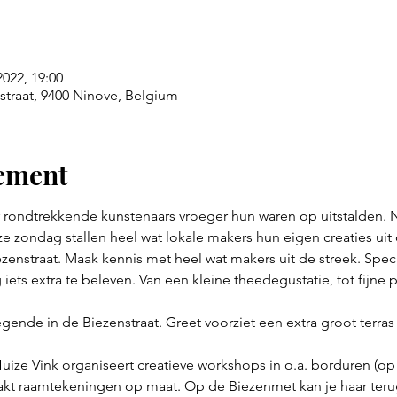
2022, 19:00
straat, 9400 Ninove, Belgium
nement
r rondtrekkende kunstenaars vroeger hun waren op uitstalden. 
e zondag stallen heel wat lokale makers hun eigen creaties uit 
iezenstraat. Maak kennis met heel wat makers uit de streek. Spec
 iets extra te beleven. Van een kleine theedegustatie, tot fijne
egende in de Biezenstraat. Greet voorziet een extra groot terra
Huize Vink organiseert creatieve workshops in o.a. borduren (op 
akt raamtekeningen op maat. Op de Biezenmet kan je haar terug