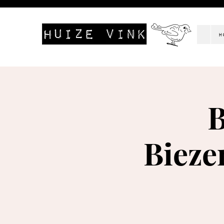
H
B
Bieze