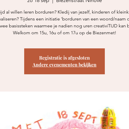
zo 18 sep
  |  
Biezenstraat Ninove
ijd al willen leren borduren? Kledij van jezelf, kinderen of klein
aliseren? Tijdens een initiatie 'borduren van een woord/naam o
 twee basissteken waarmee je nadien nog uren creativiTIJD kan 
Welkom om 15u, 16u of om 17u op de Biezenmet!
Registratie is afgesloten
Andere evenementen bekijken