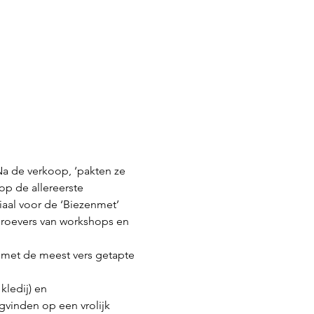
Na de verkoop, ‘pakten ze 
op de allereerste 
iaal voor de ‘Biezenmet’ 
 proevers van workshops en 
s met de meest vers getapte 
kledij) en 
vinden op een vrolijk 