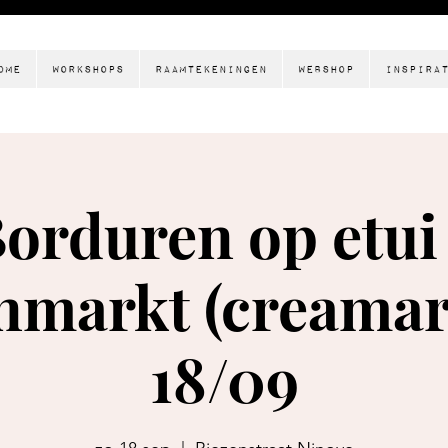
ome
Workshops
Raamtekeningen
Webshop
Inspira
orduren op etui
nmarkt (creamar
18/09