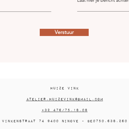
Laat hier je bericht achter
Verstuur
Huize Vink
atelier.huizevink@gmail.com
+32 476/75.18.08
Vinkenstraat 74 9400 Ninove - BE0750.638.260