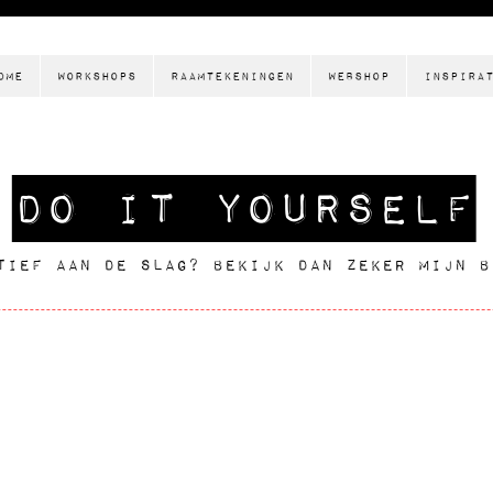
ome
Workshops
Raamtekeningen
Webshop
Inspira
DO it yourself
tief aan de slag? Bekijk dan zeker mijn b