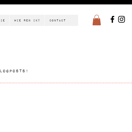
tie
Wie ben ik?
Contact
logposts!