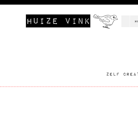
H
Zelf crea